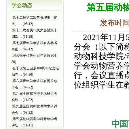
第五届动
学会动态
第十二届第二次常务理事（扩
发布时间：2
大）…
(05-12)
第十二次会员代表大会暨第十
2021
年11
四次…
(11-28)
第七届青年学者讲坛在吉林省
分会（以下简
白山…
(07-12)
动物科技学院
纪念张子仪先生百年诞辰
(04-
30)
学会动物营养
张子仪院士诞辰100周年纪念活
行，会议直播点
动在…
(04-30)
第六届青年学者讲坛在阿拉尔
位组织学生在
市召…
(07-22)
第九届全国猪营养学术研讨会
会议…
(11-02)
第九届全国饲料营养学术研讨
会会…
(08-22)
第五届动物营养学科青年学者
讲坛…
(11-11)