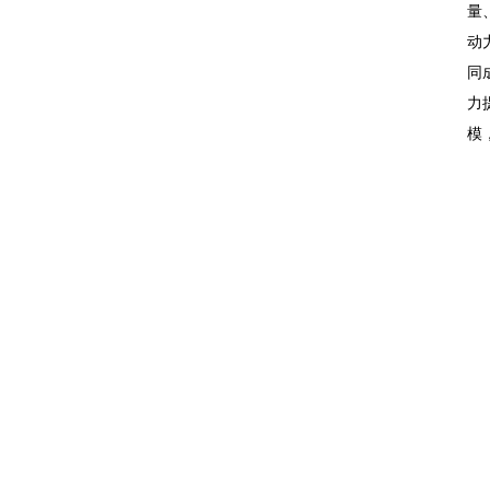
量
动
同
力
模