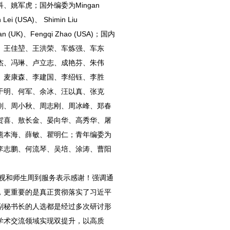
姚军虎；国外编委为Mingan
 Lei (USA)、 Shimin Liu
i Yan (UK)、Fengqi Zhao (USA)；国内
、王佳堃、王洪荣、车炼强、车东
杰、冯琳、卢立志、成艳芬、朱伟
、麦康森、李建国、李绍钰、李胜
于明、何军、余冰、汪以真、张克
刚、周小秋、周志刚、周冰峰、郑春
贺喜、敖长金、晏向华、高秀华、屠
熊本海、薛敏、瞿明仁；青年编委为
李志鹏、何流琴、吴培、涂涛、曹阳
视和师生周到服务表示感谢！强调通
，更重要的是真正贯彻落实了习近平
副秘书长的人选都是经过多次研讨形
学术交流领域实现双提升，以高质