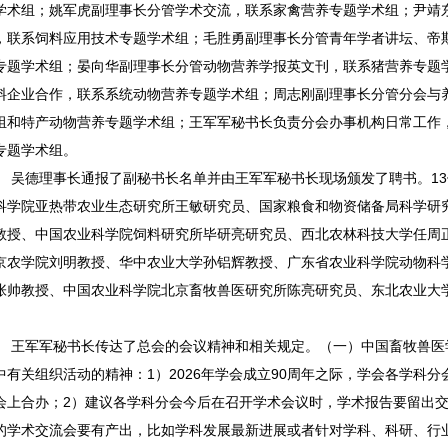
学术组；姚军虎副理事长分管学术交流，联系家禽营养专题学术组；尹靖
，联系饲料应用技术专题学术组；毛胜勇副理事长分管青年学者讲坛、帝
专题学术组；晏向华副理事长分管动物营养学报英文刊，联系猪营养专题
料企业合作，联系系统动物营养专题学术组；周志刚副理事长分管分会与
组和特产动物营养专题学术组；王军军秘书长负责分会办事机构日常工作
专题学术组。
吴德理事长通报了副秘书长名单并由王军军秘书长现场颁发了聘书。1
科学院亚热带农业生态研究所王敏研究员、国家粮食和物资储备局科学研
教授、中国农业科学院饲料研究所毕研亮研究员、西北农林科技大学任周
京农学院刘明教授、华中农业大学孙铝辉教授、广东省农业科学院动物科
张帅教授、中国农业科学院北京畜牧兽医研究所陈亮研究员、东北农业大
。
王军军秘书长传达了总会的会议精神和相关规定。（一）中国畜牧兽医
中有关组织活动的精神：1）2026年学会成立90周年之际，学会各学科
会上合办；2）建议各学科分会今后在召开学术会议时，学术报告要留出交
的学术交流会要有产出，比如学科发展最新进展或者针对学科、科研、行