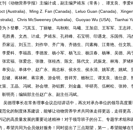
文刊《动物营养学报》主编计成，副主编尹靖东（常务）、谭支良、李爱科、
oct (Australia)、Ming Z. Fan (Canada)、Leluo Guan (Canada)、Xingen
ustralia)、Chris McSweeney (Australia)、Guoyao Wu (USA)、Tianha
委为卜登攀、刁其玉、丁丽敏、马秋刚、马曦、王加启、王军军、王志祥
、毛胜勇、文杰、计成、尹靖东、孔祥峰、石宝明、印遇龙、乐国伟、冯
、乔家运、刘玉兰、刘作华、齐广海、齐德生、闫素梅、江青艳、任文凯
、李爱科、李福昌、李德发、杨小军、杨飞云、杨汉春、杨琳、吴德、呙
、张宏福、张爱忠、张微、张桂杰、陈文、陈代文、武振龙、林海、罗绪
、单安山、单体中、赵广永、南志标、侯水生、侯永清、姚军虎、姚斌、
、彭健、蒋林树、蒋宗勇、游金明、曾祥芳、雒秋江、谭支良、谯仕彦、
文策、王晶、冯斌、孙会增、孙铝辉、刘金鑫、毕研亮、伍树松、张帅、
、靳明亮；编辑部主任赵广永、副主任冯斌。
吴德理事长在常务理事会议总结讲话中，再次对承办单位的领导高度重
规范化的制度体系建设，能够让动物营养学术共同体走得更远，走得更高
书记的高质量发展的重要论述精神
！对于领导班子的分工、专题学术组和
的，希望共同为会员做好服务！同时提出了三点期望，第一，希望能够在