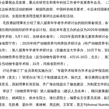
分会重视会员发展，重点在研究生和青年科技工作者中发展青年会员。（
比达标表彰活动的精神：根据民政部、中国科协相关要求，今后未经国家
彰活动。全面排查清理违规开展评比达标表彰活动。
毛胜勇副理事长介绍了第八届青年学者学术研讨会的组织筹备情况，各
届任期内拟组织的学术会议计划。拟在本年度主办的会议为2025年动物
题学术组，5月7-9日，吉林省长春市）；2025年蛋鸡常量元素营养研讨
海省西宁市）；2025年特产动物营养与饲养技术研讨会（特产动物营养专题
岛市）；第八届青年学者学术研讨会（安徽农业大学承办，10月下旬，安
刍动物营养生理交流会（反刍动物专题学术组，4月15-16日，北京）、
反刍动物专题学术组，10月，河南省郑州市）。
讨论并修订了“会员章程实施办法”、“专题学术组举办学术会议申报流程
营养（英文）》管理办法”等三个制度建设文件。陈代文、蒋宗勇两位老
善意见，原副理事长张宏福、齐广海在线提出了修改建议，为制度文件的
审议了《动物营养学报》第八届编委会（建议人员名单）。顾问麦康森
龙院士、姚斌院士、侯水生院士、谯仕彦院士；编委会主任委员吴德，副
靖东、毛胜勇、晏向华、蒋林树、周志刚、王军军；英文刊
Animal Nutriti