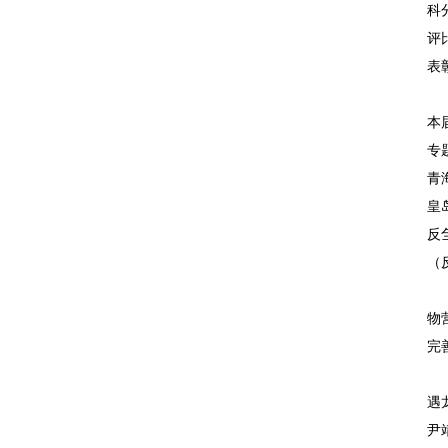
科
评
表
本
专
青
皇
反
（
物
完
遇
尹