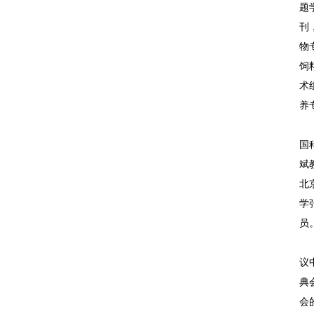
题
刊
物
饲
术
养
国
斌
北
学
员
议
典
会