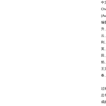
中
Ch
(A
编
升
云
利
英
田
焰
王
春
过
总
成