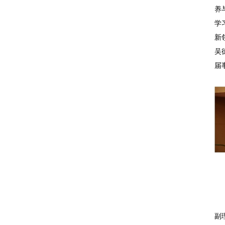
养
学
新
吴
届
副