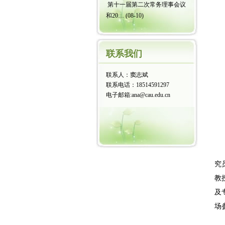
第十一届第二次常务理事会议
和20…
(08-10)
联系我们
联系人：窦志斌
联系电话：18514591297
电子邮箱:ana@cau.edu.cn
究
教
及
场