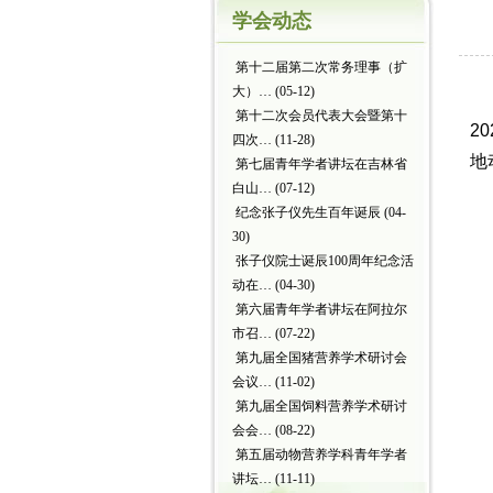
学会动态
第十二届第二次常务理事（扩
大）…
(05-12)
第十二次会员代表大会暨第十
2
四次…
(11-28)
地
第七届青年学者讲坛在吉林省
白山…
(07-12)
纪念张子仪先生百年诞辰
(04-
30)
张子仪院士诞辰100周年纪念活
动在…
(04-30)
第六届青年学者讲坛在阿拉尔
市召…
(07-22)
第九届全国猪营养学术研讨会
会议…
(11-02)
第九届全国饲料营养学术研讨
会会…
(08-22)
第五届动物营养学科青年学者
讲坛…
(11-11)