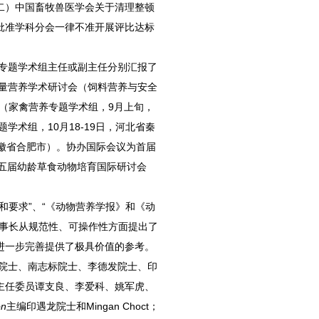
二）中国畜牧兽医学会关于清理整顿
批准学科分会一律不准开展评比达标
专题学术组主任或副主任分别汇报了
能量营养学术研讨会（饲料营养与安全
会（家禽营养专题学术组，9月上旬，
学术组，10月18-19日，河北省秦
徽省合肥市）。协办国际会议为首届
第五届幼龄草食动物培育国际研讨会
和要求”、“《动物营养学报》和《动
理事长从规范性、可操作性方面提出了
进一步完善提供了极具价值的参考。
院士、南志标院士、李德发院士、印
主任委员谭支良、李爱科、姚军虎、
on
主编印遇龙院士和Mingan Choct；